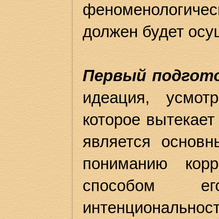
феноменологич
должен будет осу
Первый подгот
идеация, усмот
которое вытекает
является основн
пониманию кор
способом ег
интенциональнос