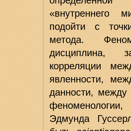
определенно
«внутреннего м
подойти с точк
метода. Фено
дисциплина, з
корреляции меж
явленности, ме
данности, между 
феноменологии
Эдмунда Гуссерл