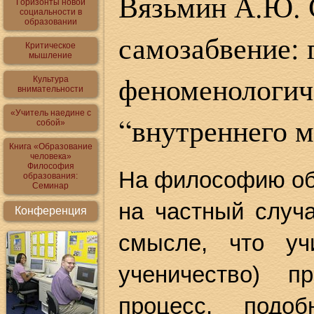
Вязьмин А.Ю. 
Горизонты новой
социальности в
образовании
самозабвение:
Критическое
мышление
феноменологиче
Культура
внимательности
«Учитель наедине с
“внутреннего м
собой»
Книга «Образование
человека»
Философия
На философию об
образования:
Семинар
на частный случ
Конференция
смысле, что учи
ученичество) п
процесс, подоб