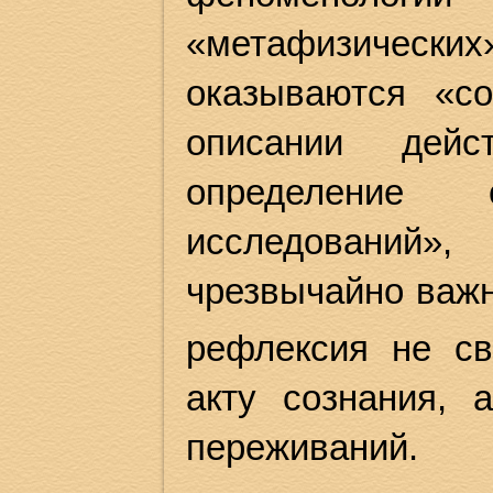
«метафизически
оказываются «с
описании дейс
определение 
исследований»,
чрезвычайно важн
рефлексия не св
акту сознания, 
переживаний.