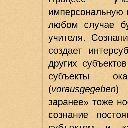
имперсональную в
любом случае б
учителя. Сознан
создает интерс
других субъектов
субъекты ок
(
voraus
gegeben
) 
заранее» тоже но
сознание посто
субъектом и к