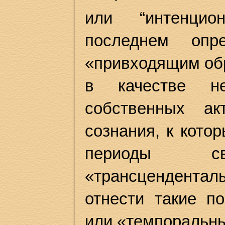
или “интенцио
последнем опр
«привходящим обр
в качестве не
собственных ак
сознания, к кото
периоды с
«трансценденталь
отнести такие по
или «темпоральн