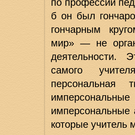
по профессии педа
б он был гончар
гончарным круго
мир» — не орган
деятельности. 
самого учител
персональная т
имперсональн
имперсональные 
которые учитель 