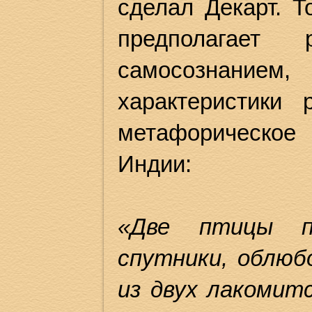
сделал Декарт. Т
предполагае
самосознанием,
характеристики
метафорическое
Индии:
«Две птицы пр
спутники, облюб
из двух лакомит