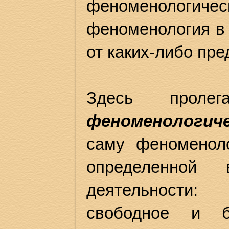
феноменологич
феноменология в 
от каких-либо пр
Здесь прол
феноменологи
саму феноменол
определенной
деятельности: 
свободное и б