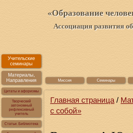
«Образование челове
Ассоциация развития о
Учительские
семинары
Материалы,
Направления
Миссия
Семинары
Цитаты и афоризмы
Главная страница
/
Ма
Творческий
автономный
с собой»
рефлексивный
учитель
Статьи. Библиотека