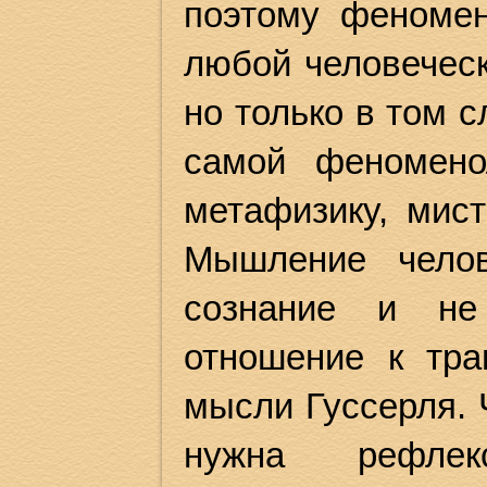
поэтому феномен
любой человеческ
но только в том с
самой феномено
метафизику, мист
Мышление челов
сознание и не
отношение к тра
мысли Гуссерля. 
нужна рефле