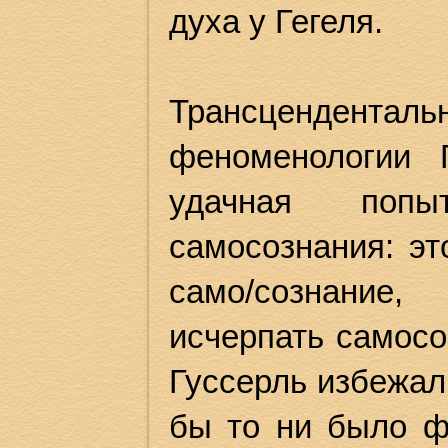
духа у Гегеля.
Трансцендент
феноменологии 
удачная попы
самосознания: эт
само/сознание,
исчерпать самосо
Гуссерль избежал
бы то ни было ф