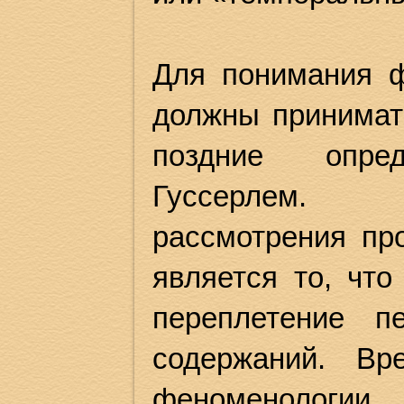
Для понимания ф
должны принимать
поздние опре
Гуссерлем. 
рассмотрения пр
является то, что
переплетение п
содержаний. Вр
феноменологи