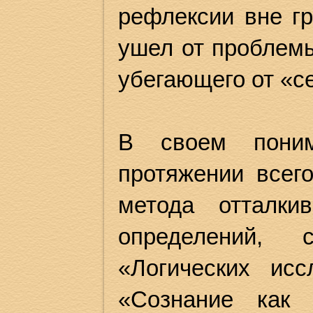
рефлексии вне гр
ушел от проблем
убегающего от «с
В своем поним
протяжении всег
метода отталки
определений,
«Логических ис
«Сознание как 