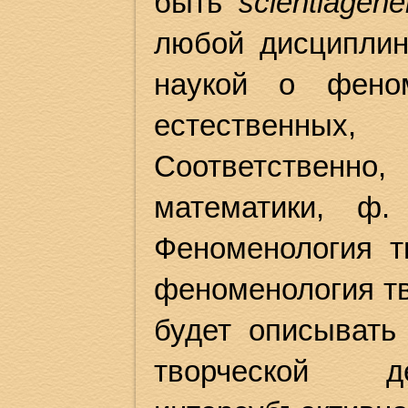
быть
scientia
gener
любой дисциплин
наукой о феном
естественны
Соответственно
математики, ф.
Феноменология т
феноменология тв
будет описывать
творческой 