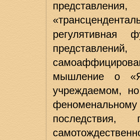
представле
«трансцендентал
регулятивная 
представлени
самоаффицирован
мышление о «Я
учреждаемом, но
феноменальному 
последствия,
самотождественн