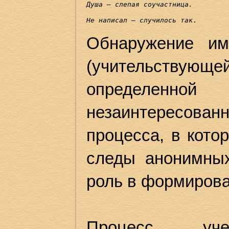
Душа – слепая соучастница. 
Не написал – случилось так
. 
Обнаружение им
(учительствующ
определенно
незаинтересован
процесса, в кото
следы анонимных
роль в формирова
Процесс уч