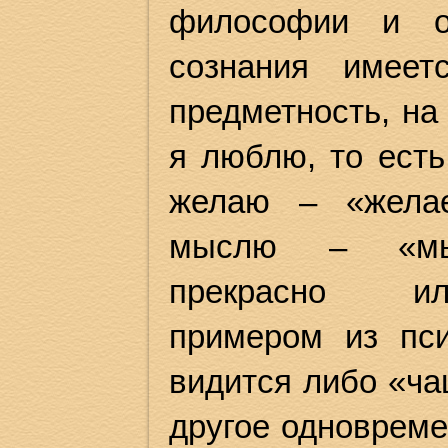
философии и оз
сознания имеет
предметность, на
я люблю, то ест
желаю – «жела
мыслю – «мысл
прекрасно илл
примером из пси
видится либо «ча
другое одновреме