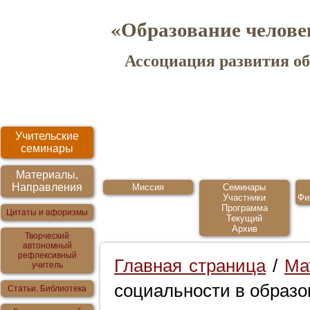
«Образование челове
Ассоциация развития о
Учительские
семинары
Материалы,
Направления
Миссия
Семинары
Участники
Фи
Программа
Цитаты и афоризмы
Текущий
Архив
Творческий
автономный
рефлексивный
Главная страница
/
Ма
учитель
социальности в образ
Статьи. Библиотека