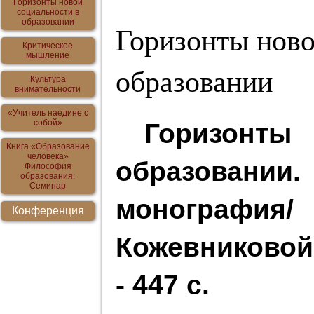
Горизонты новой
социальности в
образовании
Горизонты ново
Критическое
мышление
образовании
Культура
внимательности
«Учитель наедине с
собой»
Горизонты 
Книга «Образование
человека»
образова
Философия
образования:
Семинар
монографи
Конференция
Кожевниковой.
- 447 с.